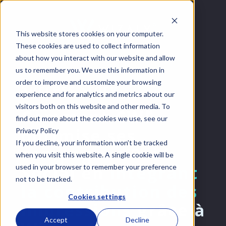
This website stores cookies on your computer.
These cookies are used to collect information
about how you interact with our website and allow
us to remember you. We use this information in
order to improve and customize your browsing
Success Story
experience and for analytics and metrics about our
visitors both on this website and other media. To
Comment CWF
find out more about the cookies we use, see our
optimise ses
Privacy Policy
If you decline, your information won’t be tracked
campagnes Paid
when you visit this website. A single cookie will be
Social en
intégrant
used in your browser to remember your preference
not to be tracked.
la contribution des
Cookies settings
impressions
grâce à
Accept
Decline